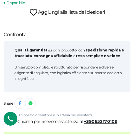
Disponibile
Aggiungi alla lista dei desideri
Confronta
Qualità garantita
su ogni prodotto, con
spedizione rapida e
tracciata
,
consegna affidabile
e
reso semplice e veloce
.
Un servizio completo e strutturato per rispondere a diverse
esigenze di acquisto, con logistica efficiente e supporto dedicato
in ogni fase.
Share:
Un nostro operatore è in attesa per assisterti.
Chiama per ricevere assistenza al
+390652170109