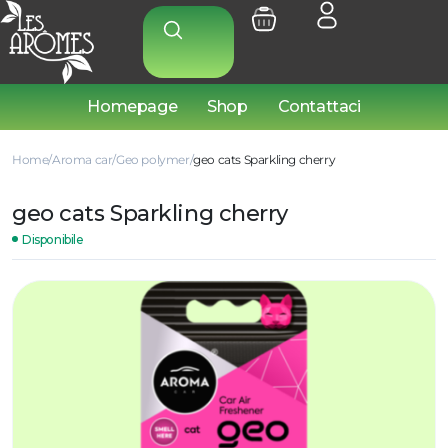
Homepage
Shop
Contattaci
Home
Aroma car
Geo polymer
geo cats Sparkling cherry
geo cats Sparkling cherry
Disponibile