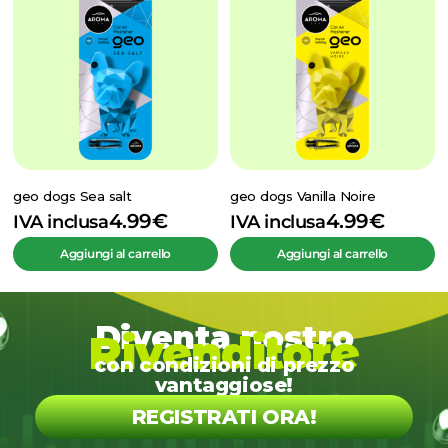
geo dogs Sea salt
geo dogs Vanilla Noire
4.99
€
4.99
€
IVA inclusa
IVA inclusa
Aggiungi al carrello
Aggiungi al carrello
Diventa nostro
Rivenditore
con condizioni di prezzo
vantaggiose!
REGISTRATI ORA!