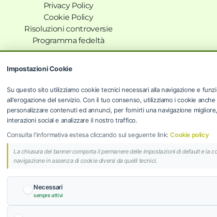
Privacy Policy
Cookie Policy
Risoluzioni controversie
Programma fedeltà
Impostazioni Cookie
AIR GROUP S.R.L.
© 2024 AIR GROUP S.R.L. | Sede Legale: Via dei
Su questo sito utilizziamo cookie tecnici necessari alla navigazione e funzi
Savorelli 103, 00165 Roma (RM) | P.IVA 14298871006 |
all'erogazione del servizio. Con il tuo consenso, utilizziamo i cookie anche
REA: RM-1510763 | Cap. Soc. € 100.000,00 i.v.
personalizzare contenuti ed annunci, per fornirti una navigazione migliore, f
interazioni social e analizzare il nostro traffico.
Privacy Policy
-
Cookie Policy
-
Regolamento Carta
Fedeltà
-
Termini e Condizioni
Consulta l'informativa estesa cliccando sul seguente link:
Cookie policy
La chiusura del banner comporta il permanere delle impostazioni di default e la c
navigazione in assenza di cookie diversi da quelli tecnici.
Necessari
sempre attivi