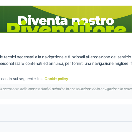
Diventa nostro
Rivenditore
con condizioni di prezzo vantaggiose!
REGISTRATI ORA!
e tecnici necessari alla navigazione e funzionali all'erogazione del servizio
ersonalizzare contenuti ed annunci, per fornirti una navigazione migliore, fac
Privacy Policy
liccando sul seguente link:
Cookie policy
Termini e condizioni
l permanere delle impostazioni di default e la continuazione della navigazione in assen
Privacy Policy
Cookie Policy
Risoluzioni controversie
Programma fedeltà
p.eu
3, 00165 Roma,