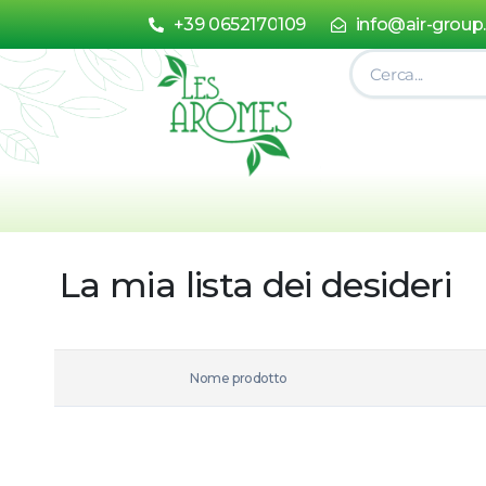
+39 0652170109
info@air-group
La mia lista dei desideri
Nome prodotto