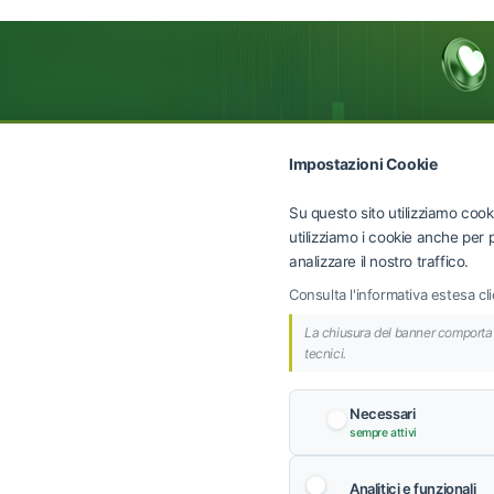
Impostazioni Cookie
Su questo sito utilizziamo cooki
utilizziamo i cookie anche per p
analizzare il nostro traffico.
Contatti
Consulta l'informativa estesa c
Telefono
La chiusura del banner comporta i
+39 0652170109
tecnici.
Email
info@air-group.eu
Necessari
vendite@air-grou
sempre attivi
Indirizzo
Via dei Savorelli 10
Analitici e funzionali