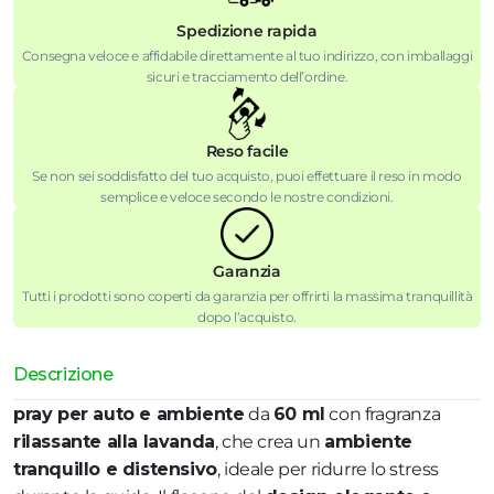
Spedizione rapida
Consegna veloce e affidabile direttamente al tuo indirizzo, con imballaggi
sicuri e tracciamento dell’ordine.
Reso facile
Se non sei soddisfatto del tuo acquisto, puoi effettuare il reso in modo
semplice e veloce secondo le nostre condizioni.
Garanzia
Tutti i prodotti sono coperti da garanzia per offrirti la massima tranquillità
dopo l’acquisto.
Descrizione
pray per auto e ambiente
da
60 ml
con fragranza
rilassante alla lavanda
, che crea un
ambiente
tranquillo e distensivo
, ideale per ridurre lo stress