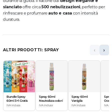
durante la guida. Il flacone dal
design elegante e
slanciato
offre circa
500 nebulizzazioni
, perfetto per
rinfrescare e profumare
auto e casa
con intensità
duratura.
‹
›
ALTRI PRODOTTI: SPRAY
Bundle Spray
Spray 60ml
Spray 60ml
Spra
60ml 3+1 Gratis
Neutralizza odori
Vaniglia
Ocea
IVA inclusa
IVA inclusa
IVA inclusa
IVA in