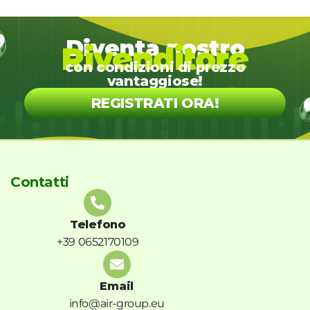
Diventa nostro
Rivenditore
con condizioni di prezzo
vantaggiose!
REGISTRATI ORA!
Contatti
Telefono
+39 0652170109
Email
info@air-group.eu