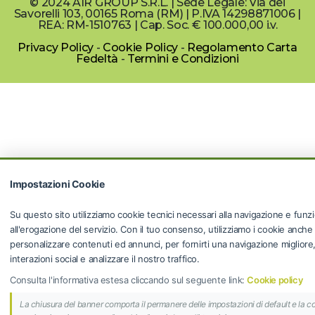
© 2024 AIR GROUP S.R.L. | Sede Legale: Via dei
Savorelli 103, 00165 Roma (RM) | P.IVA 14298871006 |
REA: RM-1510763 | Cap. Soc. € 100.000,00 i.v.
Privacy Policy
-
Cookie Policy
-
Regolamento Carta
Fedeltà
-
Termini e Condizioni
Impostazioni Cookie
Su questo sito utilizziamo cookie tecnici necessari alla navigazione e funzi
all'erogazione del servizio. Con il tuo consenso, utilizziamo i cookie anche
personalizzare contenuti ed annunci, per fornirti una navigazione migliore, f
interazioni social e analizzare il nostro traffico.
Consulta l'informativa estesa cliccando sul seguente link:
Cookie policy
La chiusura del banner comporta il permanere delle impostazioni di default e la c