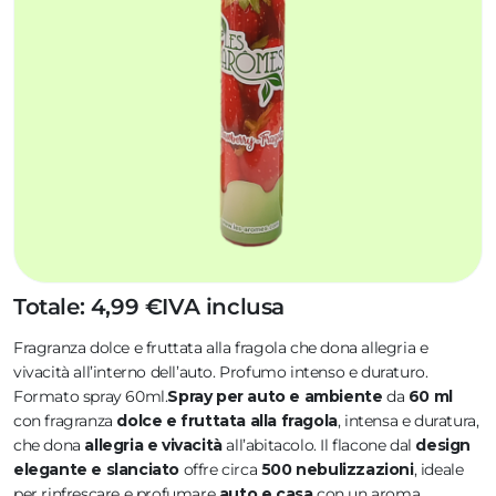
Totale: 4,99 €
IVA inclusa
Fragranza dolce e fruttata alla fragola che dona allegria e
vivacità all’interno dell’auto. Profumo intenso e duraturo.
Formato spray 60ml.
Spray per auto e ambiente
da
60 ml
con fragranza
dolce e fruttata alla fragola
, intensa e duratura,
che dona
allegria e vivacità
all’abitacolo. Il flacone dal
design
elegante e slanciato
offre circa
500 nebulizzazioni
, ideale
per rinfrescare e profumare
auto e casa
con un aroma