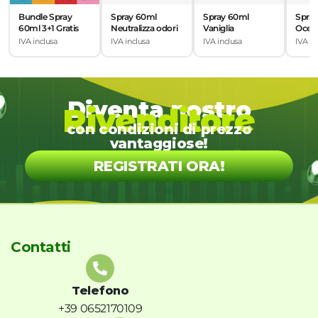
Bundle Spray
Spray 60ml
Spray 60ml
Spra
60ml 3+1 Gratis
Neutralizza odori
Vaniglia
Ocea
IVA inclusa
IVA inclusa
IVA inclusa
IVA in
Diventa nostro
Rivenditore
con condizioni di prezzo
vantaggiose!
REGISTRATI ORA!
Contatti
Telefono
+39 0652170109