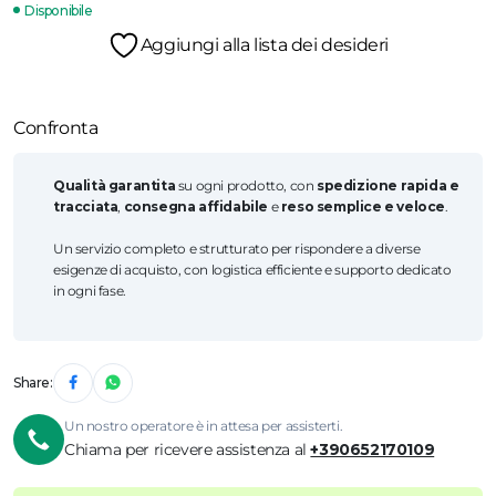
Disponibile
Aggiungi alla lista dei desideri
Confronta
Qualità garantita
su ogni prodotto, con
spedizione rapida e
tracciata
,
consegna affidabile
e
reso semplice e veloce
.
Un servizio completo e strutturato per rispondere a diverse
esigenze di acquisto, con logistica efficiente e supporto dedicato
in ogni fase.
Share:
Un nostro operatore è in attesa per assisterti.
Chiama per ricevere assistenza al
+390652170109