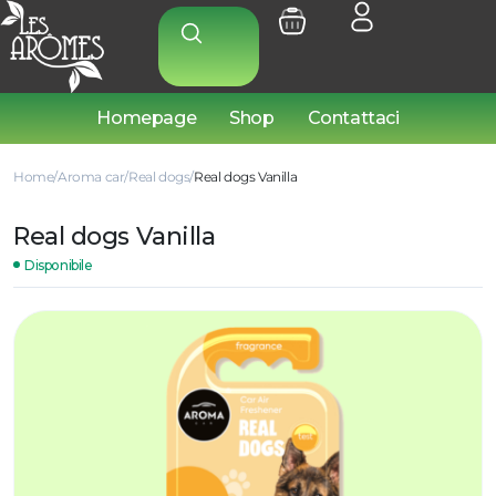
Homepage
Shop
Contattaci
Home
Aroma car
Real dogs
Real dogs Vanilla
Real dogs Vanilla
Disponibile