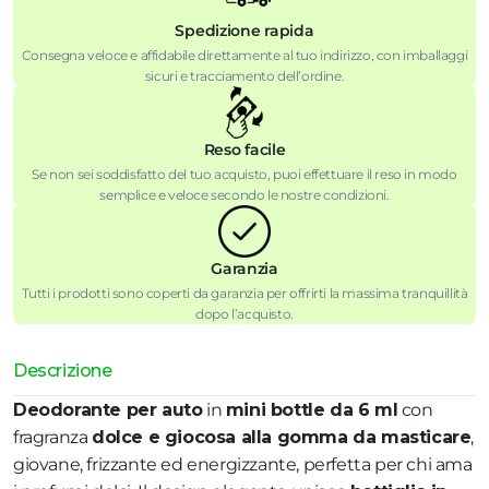
Spedizione rapida
Consegna veloce e affidabile direttamente al tuo indirizzo, con imballaggi
sicuri e tracciamento dell’ordine.
Reso facile
Se non sei soddisfatto del tuo acquisto, puoi effettuare il reso in modo
semplice e veloce secondo le nostre condizioni.
Garanzia
Tutti i prodotti sono coperti da garanzia per offrirti la massima tranquillità
dopo l’acquisto.
Descrizione
Deodorante per auto
in
mini bottle da 6 ml
con
fragranza
dolce e giocosa alla gomma da masticare
,
giovane, frizzante ed energizzante, perfetta per chi ama