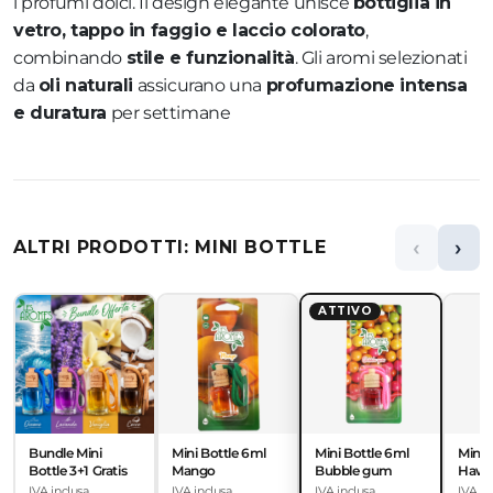
i profumi dolci. Il design elegante unisce
bottiglia in
vetro, tappo in faggio e laccio colorato
,
combinando
stile e funzionalità
. Gli aromi selezionati
da
oli naturali
assicurano una
profumazione intensa
e duratura
per settimane
‹
›
ALTRI PRODOTTI: MINI BOTTLE
ATTIVO
Bundle Mini
Mini Bottle 6ml
Mini Bottle 6ml
Mini 
Bottle 3+1 Gratis
Mango
Bubble gum
Hawa
IVA inclusa
IVA inclusa
IVA inclusa
IVA in