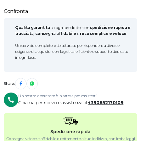
Confronta
Qualità garantita
su ogni prodotto, con
spedizione rapida e
tracciata
,
consegna affidabile
e
reso semplice e veloce
.
Un servizio completo e strutturato per rispondere a diverse
esigenze di acquisto, con logistica efficiente e supporto dedicato
in ogni fase.
Share:
Un nostro operatore è in attesa per assisterti.
Chiama per ricevere assistenza al
+390652170109
Spedizione rapida
Consegna veloce e affidabile direttamente al tuo indirizzo, con imballaggi