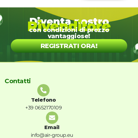
Diventa nostro
Rivenditore
con condizioni di prezzo
vantaggiose!
REGISTRATI ORA!
Contatti
Telefono
+39 0652170109
Email
info@air-group.eu