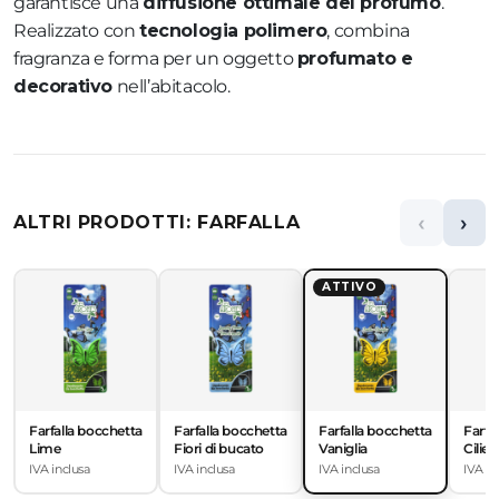
garantisce una
diffusione ottimale del profumo
.
Realizzato con
tecnologia polimero
, combina
fragranza e forma per un oggetto
profumato e
decorativo
nell’abitacolo.
‹
›
ALTRI PRODOTTI: FARFALLA
ATTIVO
Farfalla bocchetta
Farfalla bocchetta
Farfalla bocchetta
Farfa
Lime
Fiori di bucato
Vaniglia
Cilieg
IVA inclusa
IVA inclusa
IVA inclusa
IVA in