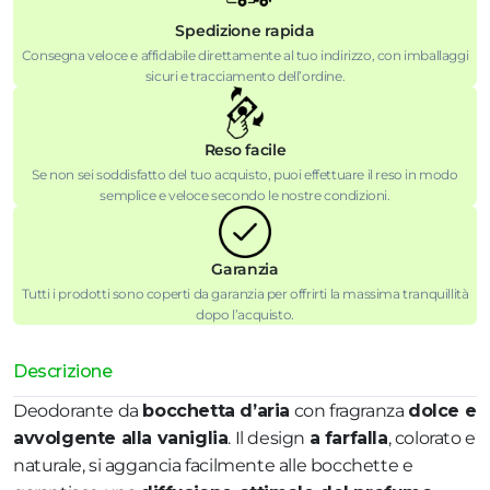
Spedizione rapida
Consegna veloce e affidabile direttamente al tuo indirizzo, con imballaggi
sicuri e tracciamento dell’ordine.
Reso facile
Se non sei soddisfatto del tuo acquisto, puoi effettuare il reso in modo
semplice e veloce secondo le nostre condizioni.
Garanzia
Tutti i prodotti sono coperti da garanzia per offrirti la massima tranquillità
dopo l’acquisto.
Descrizione
Deodorante da
bocchetta d’aria
con fragranza
dolce e
avvolgente alla vaniglia
. Il design
a farfalla
, colorato e
naturale, si aggancia facilmente alle bocchette e