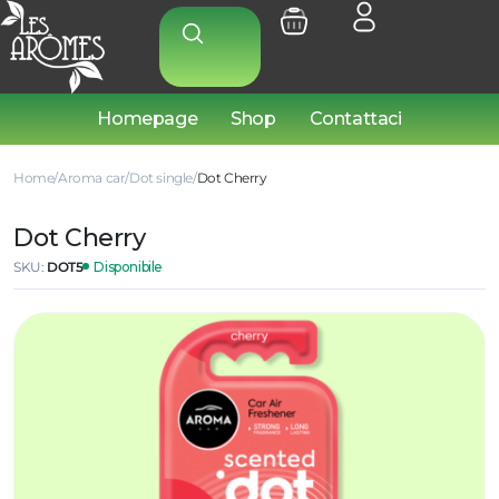
Homepage
Shop
Contattaci
Home
Aroma car
Dot single
Dot Cherry
Dot Cherry
SKU:
DOT5
Disponibile