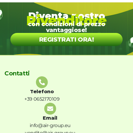
Diventa nostro
Rivenditore
con condizioni di prezzo
vantaggiose!
REGISTRATI ORA!
Contatti
Telefono
+39 0652170109
Email
info@air-group.eu
vendite@air-group.eu