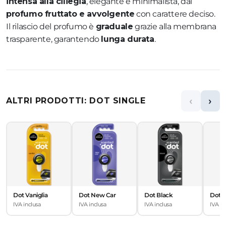
intensa alla ciliegia
, elegante e minimalista, dal
profumo fruttato e avvolgente
con carattere deciso.
Il rilascio del profumo è
graduale
grazie alla membrana
trasparente, garantendo
lunga durata
.
‹
›
ALTRI PRODOTTI: DOT SINGLE
Dot Vaniglia
Dot New Car
Dot Black
Dot F
IVA inclusa
IVA inclusa
IVA inclusa
IVA in