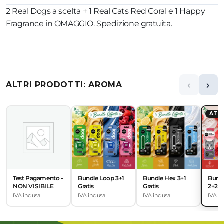
2 Real Dogs a scelta + 1 Real Cats Red Coral e 1 Happy
Fragrance in OMAGGIO. Spedizione gratuita.
‹
›
ALTRI PRODOTTI: AROMA
ATT
Test Pagamento -
Bundle Loop 3+1
Bundle Hex 3+1
Bundl
NON VISIBILE
Gratis
Gratis
2+2 C
IVA inclusa
IVA inclusa
IVA inclusa
IVA in