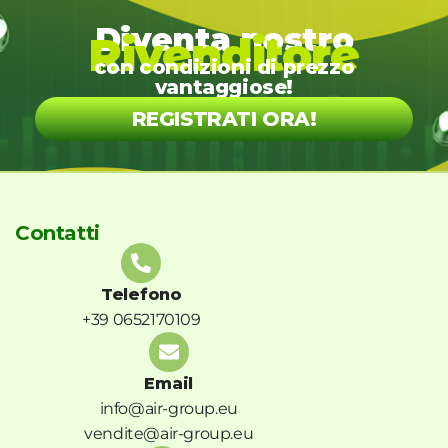
Diventa nostro
Rivenditore
con condizioni di prezzo
vantaggiose!
REGISTRATI ORA!
Contatti
Telefono
+39 0652170109
Email
info@air-group.eu
vendite@air-group.eu