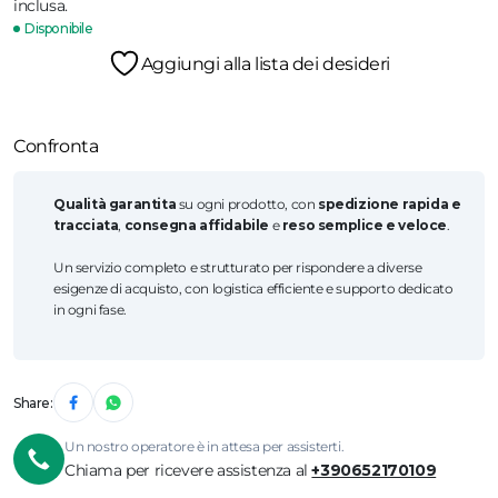
inclusa.
Disponibile
Aggiungi alla lista dei desideri
Confronta
Qualità garantita
su ogni prodotto, con
spedizione rapida e
tracciata
,
consegna affidabile
e
reso semplice e veloce
.
Un servizio completo e strutturato per rispondere a diverse
esigenze di acquisto, con logistica efficiente e supporto dedicato
in ogni fase.
Share:
Un nostro operatore è in attesa per assisterti.
Chiama per ricevere assistenza al
+390652170109