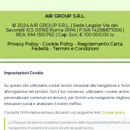
AIR GROUP S.R.L.
© 2024 AIR GROUP S.R.L. | Sede Legale: Via dei
Savorelli 103, 00165 Roma (RM) | P.IVA 14298871006 |
REA: RM-1510763 | Cap. Soc. € 100.000,00 i.v.
Privacy Policy
-
Cookie Policy
-
Regolamento Carta
Fedeltà
-
Termini e Condizioni
Impostazioni Cookie
Su questo sito utilizziamo cookie tecnici necessari alla navigazione e funzi
all'erogazione del servizio. Con il tuo consenso, utilizziamo i cookie anche
personalizzare contenuti ed annunci, per fornirti una navigazione migliore, f
interazioni social e analizzare il nostro traffico.
Consulta l'informativa estesa cliccando sul seguente link:
Cookie policy
La chiusura del banner comporta il permanere delle impostazioni di default e la c
navigazione in assenza di cookie diversi da quelli tecnici.