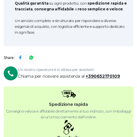
Qualità garantita
su ogni prodotto, con
spedizione rapida e
tracciata
,
consegna affidabile
e
reso semplice e veloce
.
Un servizio completo e strutturato per rispondere a diverse
esigenze di acquisto, con logistica efficiente e supporto dedicato
in ogni fase.
Share:
Un nostro operatore è in attesa per assisterti.
Chiama per ricevere assistenza al
+390652170109
Spedizione rapida
Consegna veloce e affidabile direttamente al tuo indirizzo, con imballaggi
sicuri e tracciamento dell’ordine.