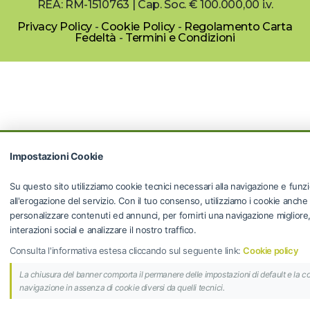
REA: RM-1510763 | Cap. Soc. € 100.000,00 i.v.
Privacy Policy
-
Cookie Policy
-
Regolamento Carta
Fedeltà
-
Termini e Condizioni
Impostazioni Cookie
Su questo sito utilizziamo cookie tecnici necessari alla navigazione e funzi
all'erogazione del servizio. Con il tuo consenso, utilizziamo i cookie anche
personalizzare contenuti ed annunci, per fornirti una navigazione migliore, f
interazioni social e analizzare il nostro traffico.
Consulta l'informativa estesa cliccando sul seguente link:
Cookie policy
La chiusura del banner comporta il permanere delle impostazioni di default e la c
navigazione in assenza di cookie diversi da quelli tecnici.