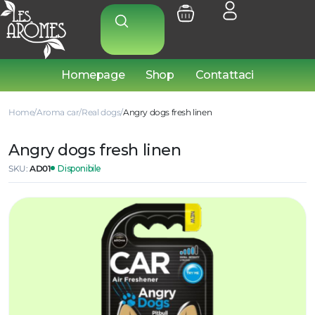
Homepage
Shop
Contattaci
Home
Aroma car
Real dogs
Angry dogs fresh linen
Angry dogs fresh linen
SKU:
AD01
Disponibile