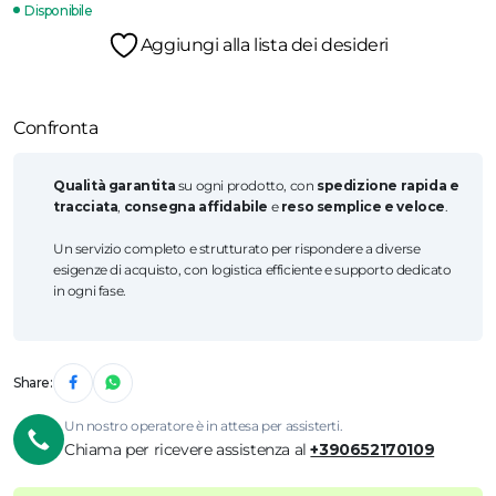
Disponibile
Aggiungi alla lista dei desideri
Confronta
Qualità garantita
su ogni prodotto, con
spedizione rapida e
tracciata
,
consegna affidabile
e
reso semplice e veloce
.
Un servizio completo e strutturato per rispondere a diverse
esigenze di acquisto, con logistica efficiente e supporto dedicato
in ogni fase.
Share:
Un nostro operatore è in attesa per assisterti.
Chiama per ricevere assistenza al
+390652170109