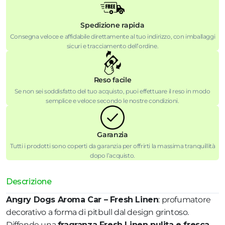
Spedizione rapida
Consegna veloce e affidabile direttamente al tuo indirizzo, con imballaggi
sicuri e tracciamento dell’ordine.
Reso facile
Se non sei soddisfatto del tuo acquisto, puoi effettuare il reso in modo
semplice e veloce secondo le nostre condizioni.
Garanzia
Tutti i prodotti sono coperti da garanzia per offrirti la massima tranquillità
dopo l’acquisto.
Descrizione
Angry Dogs Aroma Car – Fresh Linen
: profumatore
decorativo a forma di pitbull dal design grintoso.
Diffonde una
fragranza Fresh Linen pulita e fresca
,