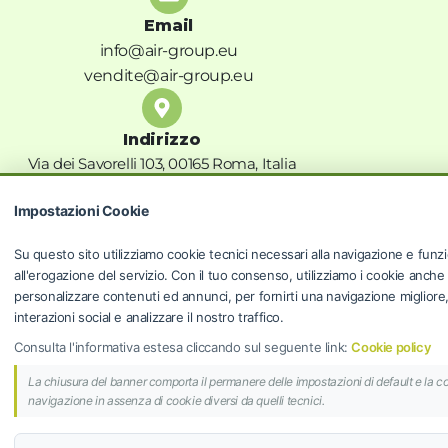
Email
info@air-group.eu
vendite@air-group.eu
Indirizzo
Via dei Savorelli 103, 00165 Roma, Italia
Privacy Policy
Impostazioni Cookie
Termini e condizioni
Privacy Policy
Su questo sito utilizziamo cookie tecnici necessari alla navigazione e funzi
Cookie Policy
all'erogazione del servizio. Con il tuo consenso, utilizziamo i cookie anche
personalizzare contenuti ed annunci, per fornirti una navigazione migliore, f
Risoluzioni controversie
interazioni social e analizzare il nostro traffico.
Programma fedeltà
Consulta l'informativa estesa cliccando sul seguente link:
Cookie policy
La chiusura del banner comporta il permanere delle impostazioni di default e la c
AIR GROUP S.R.L.
navigazione in assenza di cookie diversi da quelli tecnici.
© 2024 AIR GROUP S.R.L. | Sede Legale: Via dei
Savorelli 103, 00165 Roma (RM) | P.IVA 14298871006 |