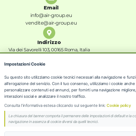
Email
info@air-group.eu
vendite@air-group.eu
Indirizzo
Via dei Savorelli 103, 00165 Roma, Italia
Privacy Policy
Impostazioni Cookie
Termini e condizioni
Privacy Policy
Su questo sito utilizziamo cookie tecnici necessari alla navigazione e funzi
Cookie Policy
all'erogazione del servizio. Con il tuo consenso, utilizziamo i cookie anche
personalizzare contenuti ed annunci, per fornirti una navigazione migliore, f
Risoluzioni controversie
interazioni social e analizzare il nostro traffico.
Programma fedeltà
Consulta l'informativa estesa cliccando sul seguente link:
Cookie policy
La chiusura del banner comporta il permanere delle impostazioni di default e la c
AIR GROUP S.R.L.
navigazione in assenza di cookie diversi da quelli tecnici.
© 2024 AIR GROUP S.R.L. | Sede Legale: Via dei
Savorelli 103, 00165 Roma (RM) | P.IVA 14298871006 |