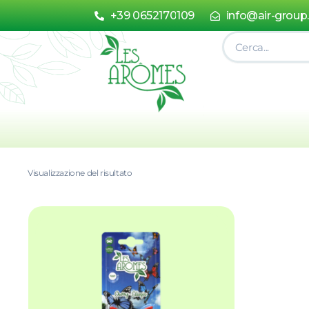
+39 0652170109
info@air-group
Visualizzazione del risultato