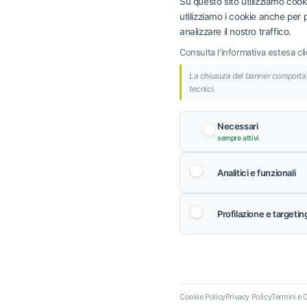
Su questo sito utilizziamo cooki
utilizziamo i cookie anche per p
analizzare il nostro traffico.
Consulta l'informativa estesa c
Contatti
Telefono
La chiusura del banner comporta i
+39 0652170109
tecnici.
Email
info@air-group.eu
Necessari
vendite@air-grou
sempre attivi
Indirizzo
Via dei Savorelli 10
Analitici e funzionali
Italia
Profilazione e targetin
© 2024 AIR GROUP S.R.L. | Sede Lega
Privacy Pol
Cookie Policy
Privacy Policy
Termini e 