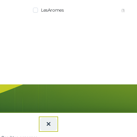
LesAromes
(1)
✕