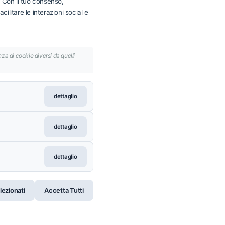
. Con il tuo consenso,
ilitare le interazioni social e
za di cookie diversi da quelli
dettaglio
dettaglio
dettaglio
1006 | REA: RM-1510763 | Cap. Soc. €
lezionati
Accetta Tutti
e Condizioni