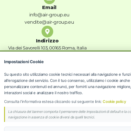
Email
info@air-group.eu
vendite@air-group.eu
Indirizzo
Via dei Savorelli 103, 00165 Roma, Italia
Privacy Policy
Impostazioni Cookie
Termini e condizioni
Privacy Policy
Su questo sito utilizziamo cookie tecnici necessari alla navigazione e funzi
Cookie Policy
all'erogazione del servizio. Con il tuo consenso, utilizziamo i cookie anche
personalizzare contenuti ed annunci, per fornirti una navigazione migliore, f
Risoluzioni controversie
interazioni social e analizzare il nostro traffico.
Programma fedeltà
Consulta l'informativa estesa cliccando sul seguente link:
Cookie policy
La chiusura del banner comporta il permanere delle impostazioni di default e la c
AIR GROUP S.R.L.
navigazione in assenza di cookie diversi da quelli tecnici.
© 2024 AIR GROUP S.R.L. | Sede Legale: Via dei
Savorelli 103, 00165 Roma (RM) | P.IVA 14298871006 |