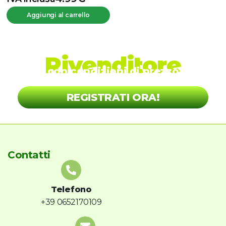
Aggiungi al carrello
Diventa nostro
Rivenditore
con condizioni di prezzo
vantaggiose!
REGISTRATI ORA!
Contatti
Telefono
+39 0652170109