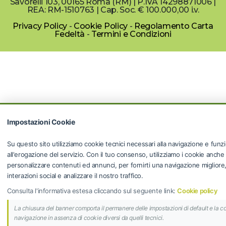
Savorelli 103, 00165 Roma (RM) | P.IVA 14298871006 |
REA: RM-1510763 | Cap. Soc. € 100.000,00 i.v.
Privacy Policy
-
Cookie Policy
-
Regolamento Carta
Fedeltà
-
Termini e Condizioni
Impostazioni Cookie
Su questo sito utilizziamo cookie tecnici necessari alla navigazione e funzi
all'erogazione del servizio. Con il tuo consenso, utilizziamo i cookie anche
personalizzare contenuti ed annunci, per fornirti una navigazione migliore, f
interazioni social e analizzare il nostro traffico.
Consulta l'informativa estesa cliccando sul seguente link:
Cookie policy
La chiusura del banner comporta il permanere delle impostazioni di default e la c
navigazione in assenza di cookie diversi da quelli tecnici.