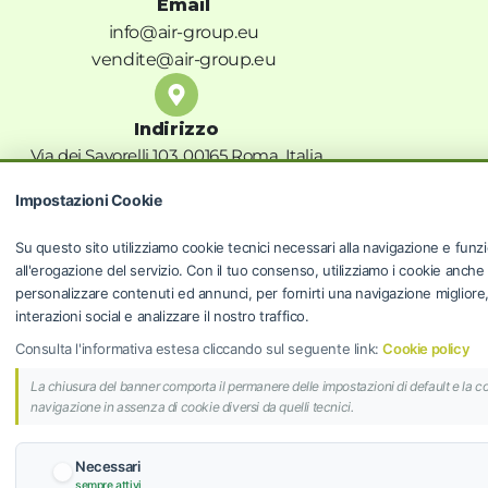
Email
info@air-group.eu
vendite@air-group.eu
Indirizzo
Via dei Savorelli 103, 00165 Roma, Italia
Privacy Policy
Impostazioni Cookie
Termini e condizioni
Su questo sito utilizziamo cookie tecnici necessari alla navigazione e funzi
Privacy Policy
all'erogazione del servizio. Con il tuo consenso, utilizziamo i cookie anche
Cookie Policy
personalizzare contenuti ed annunci, per fornirti una navigazione migliore, f
Risoluzioni controversie
interazioni social e analizzare il nostro traffico.
Programma fedeltà
Consulta l'informativa estesa cliccando sul seguente link:
Cookie policy
La chiusura del banner comporta il permanere delle impostazioni di default e la c
AIR GROUP S.R.L.
navigazione in assenza di cookie diversi da quelli tecnici.
© 2024 AIR GROUP S.R.L. | Sede Legale: Via dei
Savorelli 103, 00165 Roma (RM) | P.IVA 14298871006 |
Necessari
REA: RM-1510763 | Cap. Soc. € 100.000,00 i.v.
sempre attivi