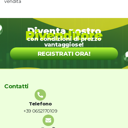
vendita
Diventa nostro
Rivenditore
con condizioni di prezzo
vantaggiose!
REGISTRATI ORA!
Contatti
Telefono
+39 0652170109