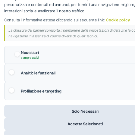
Programma fedeltà
personalizzare contenuti ed annunci, per fornirti una navigazione migliore, f
interazioni social e analizzare il nostro traffico.
Consulta l'informativa estesa cliccando sul seguente link:
Cookie policy
AIR GROUP S.R.L.
La chiusura del banner comporta il permanere delle impostazioni di default e la c
© 2024 AIR GROUP S.R.L. | Sede Legale: Via dei
navigazione in assenza di cookie diversi da quelli tecnici.
Savorelli 103, 00165 Roma (RM) | P.IVA 14298871006 |
REA: RM-1510763 | Cap. Soc. € 100.000,00 i.v.
Privacy Policy
-
Cookie Policy
-
Regolamento Carta
Necessari
Fedeltà
-
Termini e Condizioni
sempre attivi
Analitici e funzionali
Profilazione e targeting
Solo Necessari
Accetta Selezionati