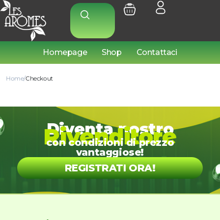
Homepage
Shop
Contattaci
Home
Checkout
Diventa nostro
Rivenditore
con condizioni di prezzo
vantaggiose!
REGISTRATI ORA!