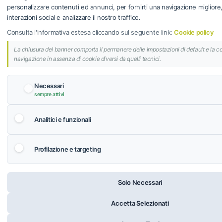
Programma fedeltà
personalizzare contenuti ed annunci, per fornirti una navigazione migliore, f
interazioni social e analizzare il nostro traffico.
Consulta l'informativa estesa cliccando sul seguente link:
Cookie policy
AIR GROUP S.R.L.
La chiusura del banner comporta il permanere delle impostazioni di default e la c
© 2024 AIR GROUP S.R.L. | Sede Legale: Via dei
navigazione in assenza di cookie diversi da quelli tecnici.
Savorelli 103, 00165 Roma (RM) | P.IVA 14298871006 |
REA: RM-1510763 | Cap. Soc. € 100.000,00 i.v.
Privacy Policy
-
Cookie Policy
-
Regolamento Carta
Necessari
Fedeltà
-
Termini e Condizioni
sempre attivi
Analitici e funzionali
Profilazione e targeting
Solo Necessari
Accetta Selezionati