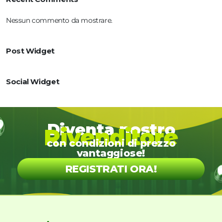
Nessun commento da mostrare.
Post Widget
Social Widget
Diventa nostro
Rivenditore
con condizioni di prezzo
vantaggiose!
REGISTRATI ORA!